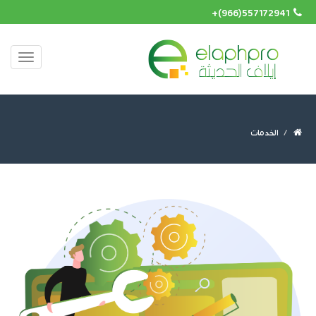
+(966)557172941
الخدمات