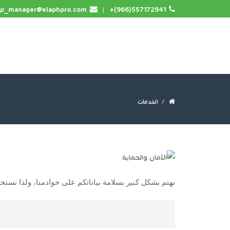
p_manager@elaphpro.com
|
+(966)557172941
الخدمات
نهتم بشكل كبير بسلامة بياناتكم على خوادمنا، ولذا نست