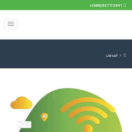
+(966)557172941
الخدمات